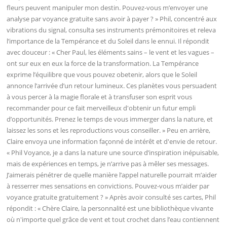
fleurs peuvent manipuler mon destin. Pouvez-vous m’envoyer une
analyse par voyance gratuite sans avoir à payer ? » Phil, concentré aux
vibrations du signal, consulta ses instruments prémonitoires et releva
l’importance de la Tempérance et du Soleil dans le ennui. Il répondit
avec douceur : « Cher Paul, les éléments sains – le vent et les vagues –
ont sur eux en eux la force de la transformation. La Tempérance
exprime l’équilibre que vous pouvez obetenir, alors que le Soleil
annonce l’arrivée d’un retour lumineux. Ces planètes vous persuadent
à vous percer à la magie florale et à transfuser son esprit vous
recommander pour ce fait merveilleux d'obtenir un futur empli
d’opportunités. Prenez le temps de vous immerger dans la nature, et
laissez les sons et les reproductions vous conseiller. » Peu en arrière,
Claire envoya une information façonné de intérêt et d'envie de retour.
« Phil Voyance, je a dans la nature une source d’inspiration inépuisable,
mais de expériences en temps, je n’arrive pas à mêler ses messages.
J’aimerais pénétrer de quelle manière l’appel naturelle pourrait m’aider
à resserrer mes sensations en convictions. Pouvez-vous m’aider par
voyance gratuite gratuitement ? » Après avoir consulté ses cartes, Phil
répondit : « Chère Claire, la personnalité est une bibliothèque vivante
où n'importe quel grâce de vent et tout crochet dans l’eau contiennent