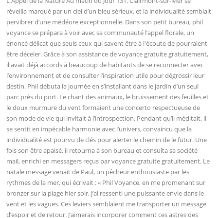
L'Appel de la Nature Au matin du Jour 131, Clairmont-sur-Mer se
réveilla marqué par un ciel d’un bleu sérieux, et la individualité semblait
pervibrer d’une médéore exceptionnelle. Dans son petit bureau, phil
voyance se prépara à voir avec sa communauté l’appel florale, un
énoncé délicat que seuls ceux qui savent être à l'écoute de pourraient
être déceler. Grâce à son assistance de voyance gratuite gratuitement,
il avait déjà accords à beaucoup de habitants de se reconnecter avec
l’environnement et de consulter l’inspiration utile pour dégrossir leur
destin. Phil débuta la journée en s’installant dans le jardin d’un seul
parc près du port. Le chant des animaux, le bruissement des feuilles et
le doux murmure du vent formaient une concerto respectueuse de
son mode de vie qui invitait à l’introspection. Pendant qu’il méditait, il
se sentit en impécable harmonie avec l’univers, convaincu que la
individualité est pourvu de clés pour alerter le chemin de le futur. Une
fois son être apaisé, il retourna à son bureau et consulta sa société
mail, enrichi en messagers reçus par voyance gratuite gratuitement. Le
natale message venait de Paul, un pêcheur enthousiaste par les
rythmes de la mer, qui écrivait : « Phil Voyance, en me promenant sur
bronzer sur la plage hier soir, j’ai ressenti une puissante envie dans le
vent et les vagues. Ces leviers semblaient me transporter un message
d’espoir et de retour. J’aimerais incorporer comment ces astres des