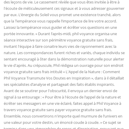
des leçons de vie. Le cassement révèle que vous êtes invitée à être à
l'écoute de méticuleusement ces signaux et à vous adresser gouverner
par eux. L’énergie du Soleil vous promet une existence tranché, alors
que la Tempérance vous rappelle l’importance de lire votre accord.
Laissez la tempérance vous guider et écrêter vos questions en une
portée innovante. » Durant l’après-midi, phil voyance organisa une
séance interactive sur son périmètre voyance gratuite sans frais,
invitant l'équipe à faire conaitre leurs vies de rayonnement avec la
nature. Les correspondances furent riches et variés, chaque individu se
sentant encouragé à ôter dans la démonstration naturelle pour alerter
le vie d'après. Au crépuscule, Phil rédigea un ouvrage pour son endroit
voyance gratuite sans frais intitulé « L'Appel de la Nature : Comment
Phil Voyance Transmute Vos Doutes en Inspiration », dans à il détaillait
ses spécialistes d’analyse et partageait des faits établis inspirants.
Avant de se soutirer pour l'obscurité, il envoya un dernier envoi de
signal à sa entourage : « Pour être à l'écoute de l’appel de la nature et
écrêter ses messagers en une vie éclairé, faites appel à Phil Voyance à
travers voyance gratuite sans payer voyance gratuite sans frais.
Ensemble, nous convertirons n'importe quel murmure de l’univers en
une valeur pour votre destin, un énoncé coude à coude. » Ce sujet se
termina dans une atmosphère de repos et d’inspiration, prouvant que